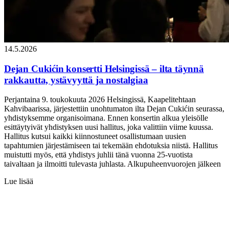
14.5.2026
Dejan Cukićin konsertti Helsingissä – ilta täynnä
rakkautta, ystävyyttä ja nostalgiaa
Perjantaina 9. toukokuuta 2026 Helsingissä, Kaapelitehtaan
Kahvibaarissa, järjestettiin unohtumaton ilta Dejan Cukićin seurassa,
yhdistyksemme organisoimana. Ennen konsertin alkua yleisölle
esittäytyivät yhdistyksen uusi hallitus, joka valittiin viime kuussa.
Hallitus kutsui kaikki kiinnostuneet osallistumaan uusien
tapahtumien järjestämiseen tai tekemään ehdotuksia niistä. Hallitus
muistutti myös, että yhdistys juhlii tänä vuonna 25-vuotista
taivaltaan ja ilmoitti tulevasta juhlasta. Alkupuheenvuorojen jälkeen
Lue lisää