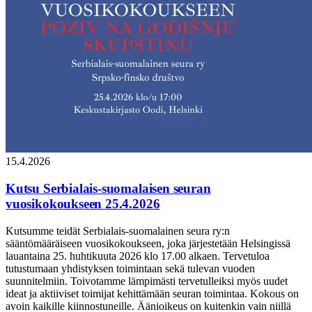
15.4.2026
Kutsu Serbialais-suomalaisen seuran
vuosikokoukseen 25.4.2026
Kutsumme teidät Serbialais-suomalainen seura ry:n
sääntömääräiseen vuosikokoukseen, joka järjestetään Helsingissä
lauantaina 25. huhtikuuta 2026 klo 17.00 alkaen. Tervetuloa
tutustumaan yhdistyksen toimintaan sekä tulevan vuoden
suunnitelmiin. Toivotamme lämpimästi tervetulleiksi myös uudet
ideat ja aktiiviset toimijat kehittämään seuran toimintaa. Kokous on
avoin kaikille kiinnostuneille. Äänioikeus on kuitenkin vain niillä