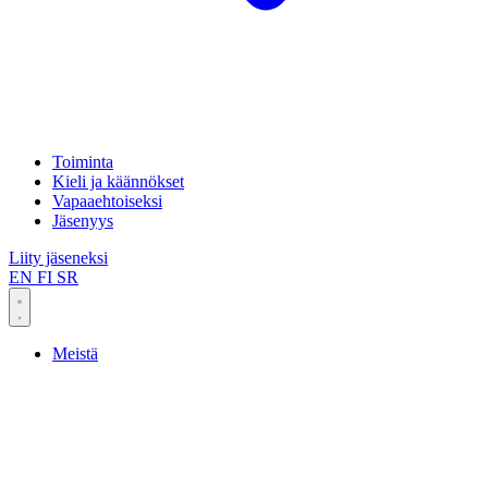
Toiminta
Kieli ja käännökset
Vapaaehtoiseksi
Jäsenyys
Liity jäseneksi
EN
FI
SR
Meistä