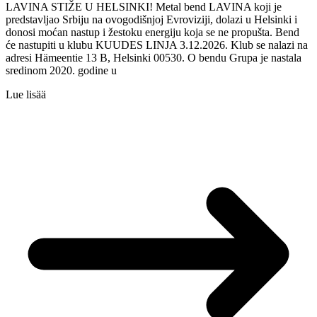
LAVINA STIŽE U HELSINKI! Metal bend LAVINA koji je
predstavljao Srbiju na ovogodišnjoj Evroviziji, dolazi u Helsinki i
donosi moćan nastup i žestoku energiju koja se ne propušta. Bend
će nastupiti u klubu KUUDES LINJA 3.12.2026. Klub se nalazi na
adresi Hämeentie 13 B, Helsinki 00530. O bendu Grupa je nastala
sredinom 2020. godine u
Lue lisää