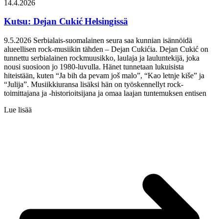
14.4.2026
Kutsu: Dejan Cukić Helsingissä
9.5.2026 Serbialais-suomalainen seura saa kunnian isännöidä
alueellisen rock-musiikin tähden – Dejan Cukićia. Dejan Cukić on
tunnettu serbialainen rockmuusikko, laulaja ja lauluntekijä, joka
nousi suosioon jo 1980-luvulla. Hänet tunnetaan lukuisista
hiteistään, kuten “Ja bih da pevam još malo”, “Kao letnje kiše” ja
“Julija”. Musiikkiuransa lisäksi hän on työskennellyt rock-
toimittajana ja -historioitsijana ja omaa laajan tuntemuksen entisen
Lue lisää