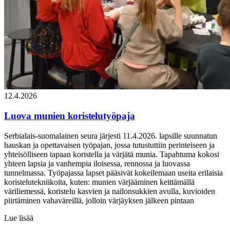
12.4.2026
Luova munien koristelutyöpaja
Serbialais-suomalainen seura järjesti 11.4.2026. lapsille suunnatun
hauskan ja opettavaisen työpajan, jossa tutustuttiin perinteiseen ja
yhteisölliseen tapaan koristella ja värjätä munia. Tapahtuma kokosi
yhteen lapsia ja vanhempia iloisessa, rennossa ja luovassa
tunnelmassa. Työpajassa lapset pääsivät kokeilemaan useita erilaisia
koristelutekniikoita, kuten: munien värjääminen keittämällä
väriliemessä, koristelu kasvien ja nailonsukkien avulla, kuvioiden
piirtäminen vahaväreillä, jolloin värjäyksen jälkeen pintaan
Lue lisää