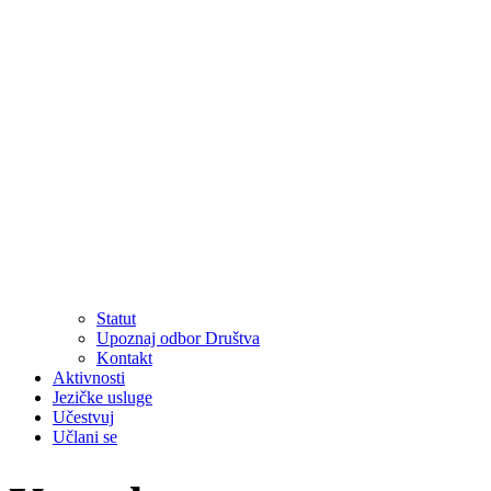
Statut
Upoznaj odbor Društva
Kontakt
Aktivnosti
Jezičke usluge
Učestvuj
Učlani se