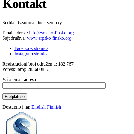
Kontakt
Serbialais-suomalainen seura ry
Email adresa:
info@srpsko-finsko.org
Sajt društva:
www.srpsko-finsko.org
Facebook stranica
Instagram stranica
Registracioni broj udruženja: 182.767
Poreski broj: 2836808-5
Vaša email adresa
Dostupno i na:
English
Finnish