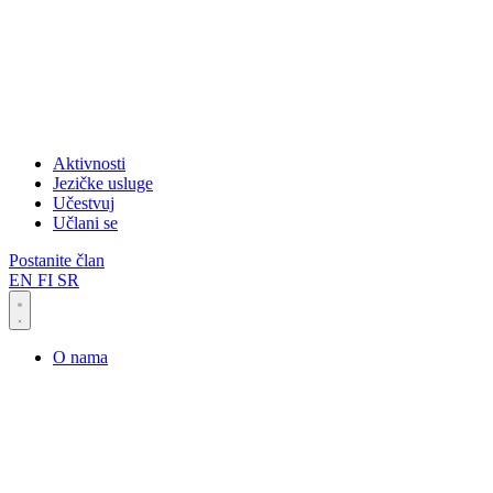
Aktivnosti
Jezičke usluge
Učestvuj
Učlani se
Postanite član
EN
FI
SR
O nama