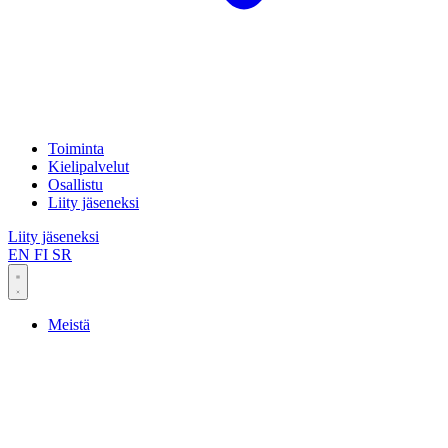
Toiminta
Kielipalvelut
Osallistu
Liity jäseneksi
Liity jäseneksi
EN
FI
SR
Meistä