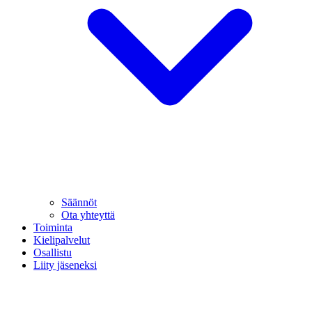
Säännöt
Ota yhteyttä
Toiminta
Kielipalvelut
Osallistu
Liity jäseneksi