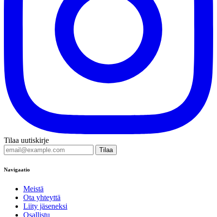
Tilaa uutiskirje
Tilaa
Navigaatio
Meistä
Ota yhteyttä
Liity jäseneksi
Osallistu