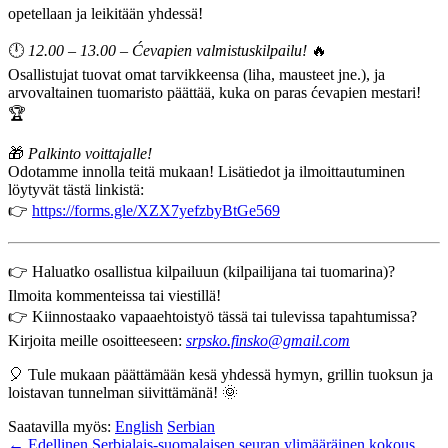
opetellaan ja leikitään yhdessä!
🕛
12.00 – 13.00
–
Ćevapien valmistuskilpailu!
🔥
Osallistujat tuovat omat tarvikkeensa (liha, mausteet jne.), ja
arvovaltainen tuomaristo päättää, kuka on paras ćevapien mestari!
🏆
🎁
Palkinto voittajalle!
Odotamme innolla teitä mukaan! Lisätiedot ja ilmoittautuminen
löytyvät tästä linkistä:
👉
https://forms.gle/XZX7yefzbyBtGe569
👉 Haluatko osallistua kilpailuun (kilpailijana tai tuomarina)?
Ilmoita kommenteissa tai viestillä!
👉 Kiinnostaako vapaaehtoistyö tässä tai tulevissa tapahtumissa?
Kirjoita meille osoitteeseen:
srpsko.finsko@gmail.com
🎈 Tule mukaan päättämään kesä yhdessä hymyn, grillin tuoksun ja
loistavan tunnelman siivittämänä! 🌞
Saatavilla myös:
English
Serbian
← Edellinen
Serbialais-suomalaisen seuran ylimääräinen kokous