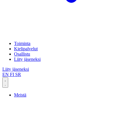
Toiminta
Kielipalvelut
Osallistu
Liity jäseneksi
Liity jäseneksi
EN
FI
SR
Meistä