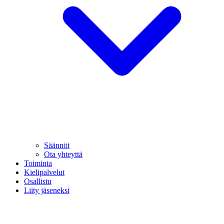
Säännöt
Ota yhteyttä
Toiminta
Kielipalvelut
Osallistu
Liity jäseneksi