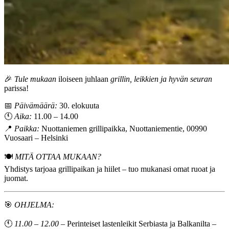
🎉
Tule mukaan
iloiseen juhlaan
grillin, leikkien ja hyvän seuran
parissa!
📅
Päivämäärä:
30. elokuuta
🕚
Aika:
11.00 – 14.00
📍
Paikka:
Nuottaniemen grillipaikka, Nuottaniementie, 00990
Vuosaari – Helsinki
🍽️
MITÄ OTTAA MUKAAN?
Yhdistys tarjoaa grillipaikan ja hiilet – tuo mukanasi omat ruoat ja
juomat.
🎯
OHJELMA:
🕚
11.00 – 12.00
– Perinteiset lastenleikit Serbiasta ja Balkanilta –