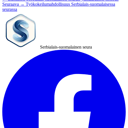
Seuraava →
Työkokeilumahdollisuus Serbialais-suomalaisessa
seurassa
Serbialais-suomalainen seura