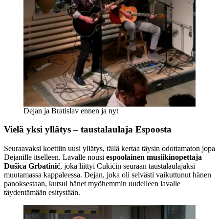
Dejan ja Bratislav ennen ja nyt
Vielä yksi yllätys – taustalaulaja Espoosta
Seuraavaksi koettiin uusi yllätys, tällä kertaa täysin odottamaton jopa
Dejanille itselleen. Lavalle nousi
espoolainen musiikinopettaja
Dušica Grbatinić
, joka liittyi Cukićin seuraan taustalaulajaksi
muutamassa kappaleessa. Dejan, joka oli selvästi vaikuttunut hänen
panoksestaan, kutsui hänet myöhemmin uudelleen lavalle
täydentämään esitystään.