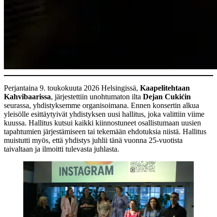
Perjantaina 9. toukokuuta 2026 Helsingissä,
Kaapelitehtaan
Kahvibaarissa
, järjestettiin unohtumaton ilta
Dejan Cukićin
seurassa, yhdistyksemme organisoimana. Ennen konsertin alkua
yleisölle esittäytyivät yhdistyksen uusi hallitus, joka valittiin viime
kuussa. Hallitus kutsui kaikki kiinnostuneet osallistumaan uusien
tapahtumien järjestämiseen tai tekemään ehdotuksia niistä. Hallitus
muistutti myös, että yhdistys juhlii tänä vuonna 25-vuotista
taivaltaan ja ilmoitti tulevasta juhlasta.