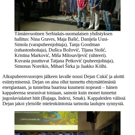
Tämänvuotinen Serbialais-suomalaisen yhdistyksen
hallitus: Nina Graves, Maja Bašić, Danijela Uusi-
Simola (varapuheenjohtaja), Tanja Goodman
(rahastonhoitaja), Dušica Božović, Tijana Stolić,
Kristina Marković, Miša Milosavljević (sihteeri).
Kuvasta puuttuvat Tatjana Petković (puheenjohtaja),
Simonas Noreikis, Mihael Širka ja Jaakko Kölhi.
Alkupuheenvuorojen jälkeen lavalle nousi Dejan Cukić ja aloitti
esiintymisensä. Dejan on aina ollut tunnettu ehtymättömästä
energiastaan, ja tunnelma baarissa kuumeni nopeasti – hänen
kappaleensa seurasivat toisiaan, samoin kuin monet tunnetut
jugoslavialaiset hitit (Bajaga, Indexi, Smak). Kappaleiden välissä
Dejan jakoi yleisölle mielenkiintoisia tarinoita laulujen synnystä.