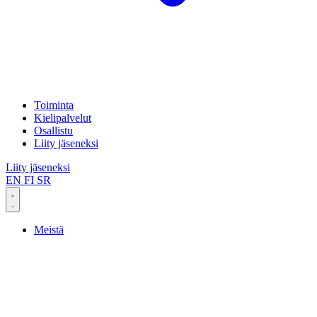
Toiminta
Kielipalvelut
Osallistu
Liity jäseneksi
Liity jäseneksi
EN
FI
SR
Meistä