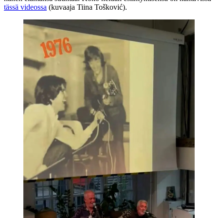
tässä videossa
(kuvaaja Tiina Tošković).