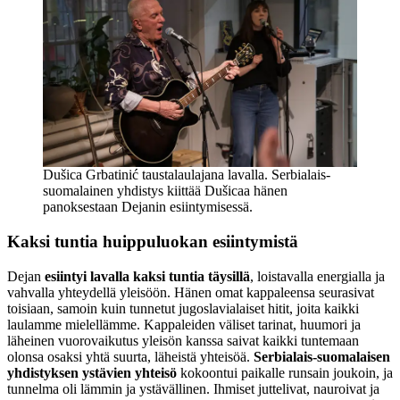
Dušica Grbatinić taustalaulajana lavalla. Serbialais-
suomalainen yhdistys kiittää Dušicaa hänen
panoksestaan Dejanin esiintymisessä.
Kaksi tuntia huippuluokan esiintymistä
Dejan
esiintyi lavalla kaksi tuntia täysillä
, loistavalla energialla ja
vahvalla yhteydellä yleisöön. Hänen omat kappaleensa seurasivat
toisiaan, samoin kuin tunnetut jugoslavialaiset hitit, joita kaikki
laulamme mielellämme. Kappaleiden väliset tarinat, huumori ja
läheinen vuorovaikutus yleisön kanssa saivat kaikki tuntemaan
olonsa osaksi yhtä suurta, läheistä yhteisöä.
Serbialais-suomalaisen
yhdistyksen ystävien yhteisö
kokoontui paikalle runsain joukoin, ja
tunnelma oli lämmin ja ystävällinen. Ihmiset juttelivat, nauroivat ja