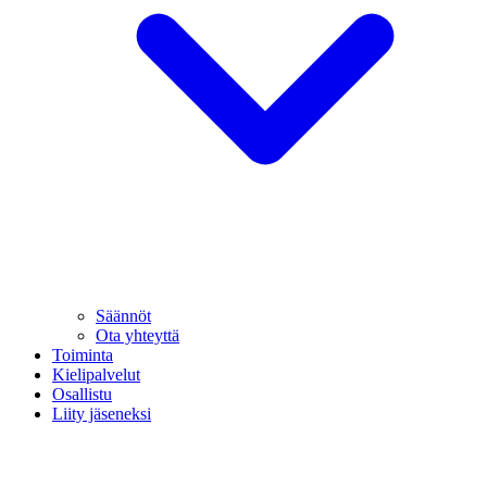
Säännöt
Ota yhteyttä
Toiminta
Kielipalvelut
Osallistu
Liity jäseneksi