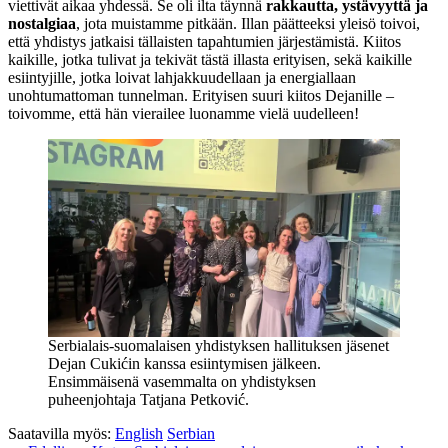
viettivät aikaa yhdessä. Se oli ilta täynnä
rakkautta, ystävyyttä ja
nostalgiaa
, jota muistamme pitkään. Illan päätteeksi yleisö toivoi,
että yhdistys jatkaisi tällaisten tapahtumien järjestämistä. Kiitos
kaikille, jotka tulivat ja tekivät tästä illasta erityisen, sekä kaikille
esiintyjille, jotka loivat lahjakkuudellaan ja energiallaan
unohtumattoman tunnelman. Erityisen suuri kiitos Dejanille –
toivomme, että hän vierailee luonamme vielä uudelleen!
Serbialais-suomalaisen yhdistyksen hallituksen jäsenet
Dejan Cukićin kanssa esiintymisen jälkeen.
Ensimmäisenä vasemmalta on yhdistyksen
puheenjohtaja Tatjana Petković.
Saatavilla myös:
English
Serbian