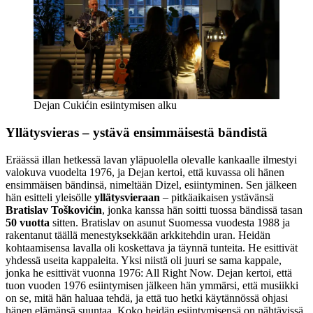
Dejan Cukićin esiintymisen alku
Yllätysvieras – ystävä ensimmäisestä bändistä
Eräässä illan hetkessä lavan yläpuolella olevalle kankaalle ilmestyi
valokuva vuodelta 1976, ja Dejan kertoi, että kuvassa oli hänen
ensimmäisen bändinsä, nimeltään Dizel, esiintyminen. Sen jälkeen
hän esitteli yleisölle
yllätysvieraan
– pitkäaikaisen ystävänsä
Bratislav Toškovićin
, jonka kanssa hän soitti tuossa bändissä tasan
50 vuotta
sitten. Bratislav on asunut Suomessa vuodesta 1988 ja
rakentanut täällä menestyksekkään arkkitehdin uran. Heidän
kohtaamisensa lavalla oli koskettava ja täynnä tunteita. He esittivät
yhdessä useita kappaleita. Yksi niistä oli juuri se sama kappale,
jonka he esittivät vuonna 1976: All Right Now. Dejan kertoi, että
tuon vuoden 1976 esiintymisen jälkeen hän ymmärsi, että musiikki
on se, mitä hän haluaa tehdä, ja että tuo hetki käytännössä ohjasi
hänen elämänsä suuntaa. Koko heidän esiintymisensä on nähtävissä