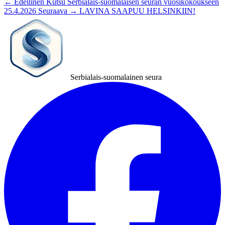
← Edellinen
Kutsu Serbialais-suomalaisen seuran vuosikokoukseen
25.4.2026
Seuraava →
LAVINA SAAPUU HELSINKIIN!
Serbialais-suomalainen seura